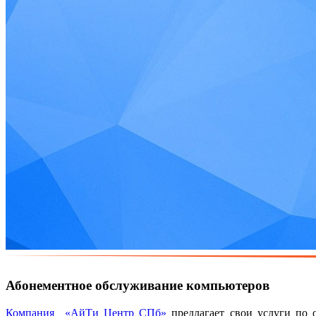
Абонементное обслуживание компьютеров
Компания «АйТи Центр СПб»
предлагает свои услуги по