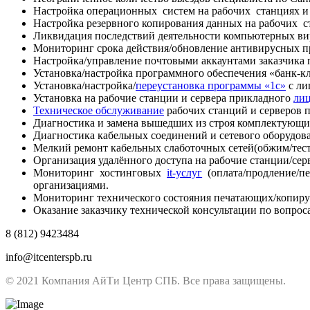
Настройка операционных систем на рабочих станциях и 
Настройка резервного копирования данных на рабочих ст
Ликвидация последствий деятельности компьютерных вир
Мониторинг срока действия/обновление антивирусных п
Настройка/управление почтовыми аккаунтами заказчика п
Установка/настройка программного обеспечения «банк-к
Установка/настройка/
переустановка программы «1с»
с ли
Установка на рабочие станции и сервера прикладного
ли
Техническое обслуживание
рабочих станций и серверов п
Диагностика и замена вышедших из строя комплектующих
Диагностика кабельных соединений и сетевого оборудов
Мелкий ремонт кабельных слаботочных сетей(обжим/тест
Организация удалённого доступа на рабочие станции/серв
Мониторинг хостинговых
it-услуг
(оплата/продление/пе
организациями.
Мониторинг технического состояния печатающих/копирую
Оказание заказчику технической консультации по вопрос
8 (812) 9423484
info@itcenterspb.ru
© 2021 Компания АйТи Центр СПБ. Все права защищены.