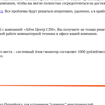
омпании, чтобы вы могли полностью сосредоточиться на достиж
га
. Все проблемы будут решаться оперативно, удаленно, а в край
 с компанией «Айти Центр СПб», Вы получаете не только решен
зной работе компьютерной техники в офисе вашей компании.
о места – системный блок+монитор составляет 1000 рублей/мес
о.
кт-Петербургу для устранения “горящих” неисправностей.