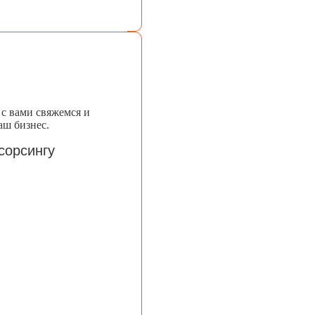
 с вами свяжемся и
аш бизнес.
сорсингу